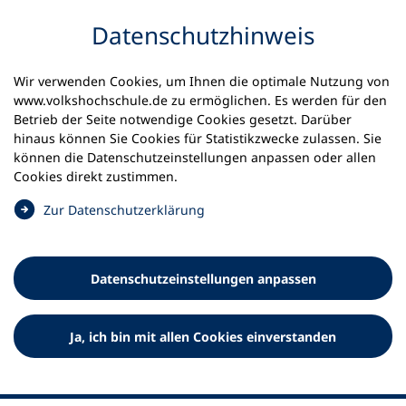
Inhalt anspringen
Datenschutz­hinweis
Wir verwenden Cookies, um Ihnen die optimale Nutzung von
www.volkshochschule.de zu ermöglichen. Es werden für den
Betrieb der Seite notwendige Cookies gesetzt. Darüber
hinaus können Sie Cookies für Statistikzwecke zulassen. Sie
Werkzeuge
können die Datenschutz­einstellungen anpassen oder allen
0
Merkliste
Cookies direkt zustimmen.
Deutscher Volkshochschul-Verband (DVV) e.V.
Fußzeile
(
Zur Datenschutz­erklärung
Ö
Standort Bonn
f
Königswinterer Straße 552 b
f
53227 Bonn
Datenschutz­einstellungen anpassen
n
Standort Berlin
e
Luisenstraße 45
t
Ja, ich bin mit allen Cookies einverstanden
10117 Berlin
i
n
e
i