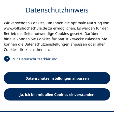
Inhalt anspringen
Datenschutz­hinweis
Wir verwenden Cookies, um Ihnen die optimale Nutzung von
www.volkshochschule.de zu ermöglichen. Es werden für den
Betrieb der Seite notwendige Cookies gesetzt. Darüber
hinaus können Sie Cookies für Statistikzwecke zulassen. Sie
Werkzeuge
können die Datenschutz­einstellungen anpassen oder allen
0
Merkliste
Cookies direkt zustimmen.
Deutscher Volkshochschul-Verband (DVV) e.V.
Fußzeile
(
Zur Datenschutz­erklärung
Ö
Standort Bonn
f
Königswinterer Straße 552 b
f
53227 Bonn
Datenschutz­einstellungen anpassen
n
Standort Berlin
e
Luisenstraße 45
t
Ja, ich bin mit allen Cookies einverstanden
10117 Berlin
i
n
e
i