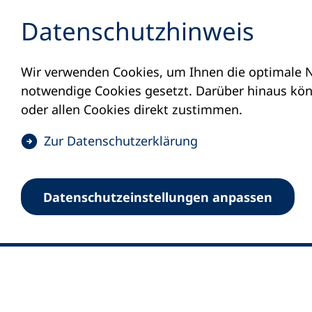
Inhalt anspringen
Datenschutz­hinweis
Wir verwenden Cookies, um Ihnen die optimale N
notwendige Cookies gesetzt. Darüber hinaus könn
oder allen Cookies direkt zustimmen.
(
Zur Datenschutz­erklärung
Ö
0
Merkliste
f
Datenschutz­einstellungen anpassen
Deutscher Volkshochschul-Verband (DV
f
Fußzeile
n
E-Mail-Adresse
Standort Bonn
e
Königswinterer Straße 552 b
t
53227 Bonn
i
n
Standort Berlin
e