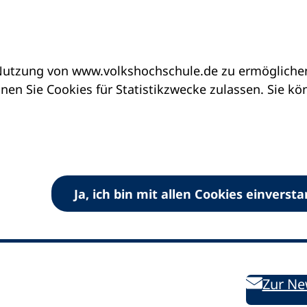
utzung von www.volkshochschule.de zu ermöglichen.
en Sie Cookies für Statistikzwecke zulassen. Sie k
Ja, ich bin mit allen Cookies einverst
V) e.V.
Kontakt
Bleiben 
E-Mail:
info
dvv-vhs
de
Weiterbild
des DVV
Ansprechpersonen
Zur Ne