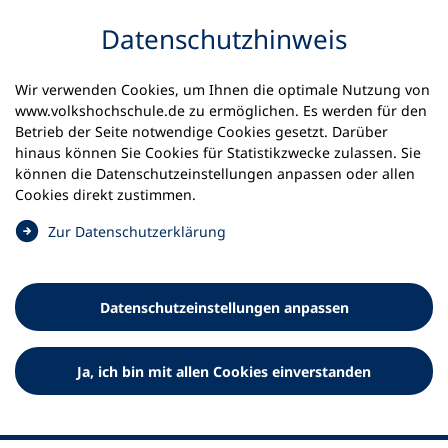
Inhalt anspringen
Datenschutz­hinweis
Wir verwenden Cookies, um Ihnen die optimale Nutzung von
www.volkshochschule.de zu ermöglichen. Es werden für den
Betrieb der Seite notwendige Cookies gesetzt. Darüber
hinaus können Sie Cookies für Statistikzwecke zulassen. Sie
Werkzeuge
können die Datenschutz­einstellungen anpassen oder allen
0
Merkliste
Cookies direkt zustimmen.
Deutscher Volkshochschul-Verband (DVV) e.V.
Fußzeile
(
Zur Datenschutz­erklärung
Ö
Standort Bonn
f
Königswinterer Straße 552 b
f
53227 Bonn
Datenschutz­einstellungen anpassen
n
Standort Berlin
e
Luisenstraße 45
t
Ja, ich bin mit allen Cookies einverstanden
10117 Berlin
i
n
e
i