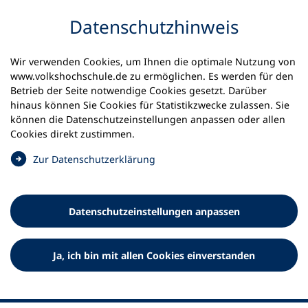
Inhalt anspringen
Datenschutz­hinweis
Wir verwenden Cookies, um Ihnen die optimale Nutzung von
www.volkshochschule.de zu ermöglichen. Es werden für den
Betrieb der Seite notwendige Cookies gesetzt. Darüber
hinaus können Sie Cookies für Statistikzwecke zulassen. Sie
Werkzeuge
können die Datenschutz­einstellungen anpassen oder allen
0
Merkliste
Cookies direkt zustimmen.
Deutscher Volkshochschul-Verband (DVV) e.V.
Fußzeile
(
Zur Datenschutz­erklärung
Ö
Standort Bonn
f
Königswinterer Straße 552 b
f
53227 Bonn
Datenschutz­einstellungen anpassen
n
Standort Berlin
e
Luisenstraße 45
t
Ja, ich bin mit allen Cookies einverstanden
10117 Berlin
i
n
e
i