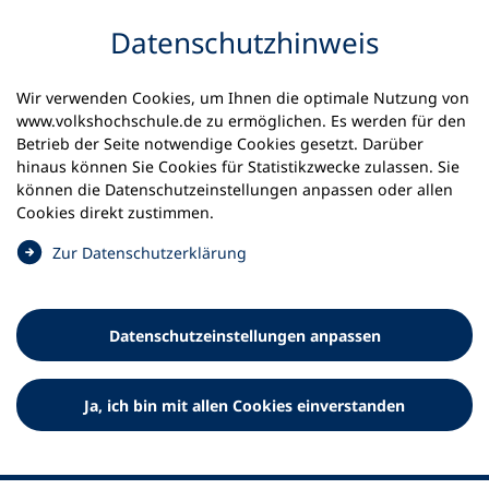
Inhalt anspringen
Datenschutz­hinweis
Wir verwenden Cookies, um Ihnen die optimale Nutzung von
www.volkshochschule.de zu ermöglichen. Es werden für den
Betrieb der Seite notwendige Cookies gesetzt. Darüber
hinaus können Sie Cookies für Statistikzwecke zulassen. Sie
Werkzeuge
können die Datenschutz­einstellungen anpassen oder allen
0
Merkliste
Cookies direkt zustimmen.
Deutscher Volkshochschul-Verband (DVV) e.V.
Fußzeile
(
Zur Datenschutz­erklärung
Ö
Standort Bonn
f
Königswinterer Straße 552 b
f
53227 Bonn
Datenschutz­einstellungen anpassen
n
Standort Berlin
e
Luisenstraße 45
t
Ja, ich bin mit allen Cookies einverstanden
10117 Berlin
i
n
e
i