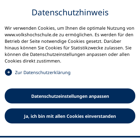
Inhalt anspringen
Datenschutz­hinweis
Wir verwenden Cookies, um Ihnen die optimale Nutzung von
www.volkshochschule.de zu ermöglichen. Es werden für den
Betrieb der Seite notwendige Cookies gesetzt. Darüber
hinaus können Sie Cookies für Statistikzwecke zulassen. Sie
Werkzeuge
können die Datenschutz­einstellungen anpassen oder allen
0
Merkliste
Cookies direkt zustimmen.
Deutscher Volkshochschul-Verband (DVV) e.V.
Fußzeile
(
Zur Datenschutz­erklärung
Ö
Standort Bonn
f
Königswinterer Straße 552 b
f
53227 Bonn
Datenschutz­einstellungen anpassen
n
Standort Berlin
e
Luisenstraße 45
t
Ja, ich bin mit allen Cookies einverstanden
10117 Berlin
i
n
e
i