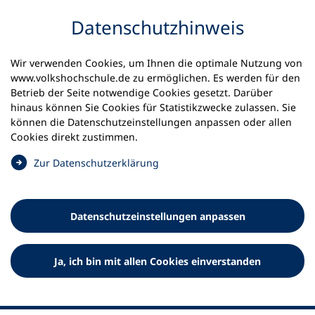
Inhalt anspringen
Datenschutz­hinweis
Wir verwenden Cookies, um Ihnen die optimale Nutzung von
www.volkshochschule.de zu ermöglichen. Es werden für den
Betrieb der Seite notwendige Cookies gesetzt. Darüber
hinaus können Sie Cookies für Statistikzwecke zulassen. Sie
Werkzeuge
können die Datenschutz­einstellungen anpassen oder allen
0
Merkliste
Cookies direkt zustimmen.
Deutscher Volkshochschul-Verband (DVV) e.V.
Fußzeile
(
Zur Datenschutz­erklärung
Ö
Standort Bonn
f
Königswinterer Straße 552 b
f
53227 Bonn
Datenschutz­einstellungen anpassen
n
Standort Berlin
e
Luisenstraße 45
t
Ja, ich bin mit allen Cookies einverstanden
10117 Berlin
i
n
e
i