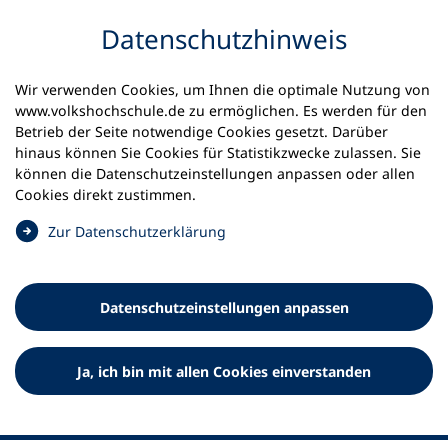
Inhalt anspringen
Datenschutz­hinweis
Wir verwenden Cookies, um Ihnen die optimale Nutzung von
www.volkshochschule.de zu ermöglichen. Es werden für den
Betrieb der Seite notwendige Cookies gesetzt. Darüber
hinaus können Sie Cookies für Statistikzwecke zulassen. Sie
Werkzeuge
können die Datenschutz­einstellungen anpassen oder allen
0
Merkliste
Cookies direkt zustimmen.
Deutscher Volkshochschul-Verband (DVV) e.V.
Fußzeile
(
Zur Datenschutz­erklärung
Ö
Standort Bonn
f
Königswinterer Straße 552 b
f
53227 Bonn
Datenschutz­einstellungen anpassen
n
Standort Berlin
e
Luisenstraße 45
t
Ja, ich bin mit allen Cookies einverstanden
10117 Berlin
i
n
e
i