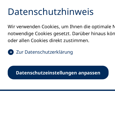
Inhalt anspringen
Datenschutz­hinweis
Wir verwenden Cookies, um Ihnen die optimale N
notwendige Cookies gesetzt. Darüber hinaus könn
oder allen Cookies direkt zustimmen.
(
Zur Datenschutz­erklärung
Ö
0
Merkliste
f
Datenschutz­einstellungen anpassen
Deutscher Volkshochschul-Verband (DV
f
Fußzeile
n
E-Mail-Adresse
Standort Bonn
e
Königswinterer Straße 552 b
t
53227 Bonn
i
n
Standort Berlin
e