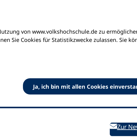
utzung von www.volkshochschule.de zu ermöglichen.
en Sie Cookies für Statistikzwecke zulassen. Sie k
Ja, ich bin mit allen Cookies einverst
V) e.V.
Kontakt
Bleiben 
E-Mail:
info
dvv-vhs
de
Weiterbild
des DVV
Ansprechpersonen
Zur Ne