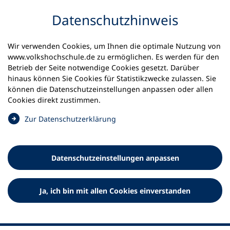
Inhalt anspringen
Datenschutz­hinweis
Wir verwenden Cookies, um Ihnen die optimale Nutzung von
www.volkshochschule.de zu ermöglichen. Es werden für den
Betrieb der Seite notwendige Cookies gesetzt. Darüber
hinaus können Sie Cookies für Statistikzwecke zulassen. Sie
Werkzeuge
können die Datenschutz­einstellungen anpassen oder allen
0
Merkliste
Cookies direkt zustimmen.
Deutscher Volkshochschul-Verband (DVV) e.V.
Fußzeile
(
Zur Datenschutz­erklärung
Ö
Standort Bonn
f
Königswinterer Straße 552 b
f
53227 Bonn
Datenschutz­einstellungen anpassen
n
Standort Berlin
e
Luisenstraße 45
t
Ja, ich bin mit allen Cookies einverstanden
10117 Berlin
i
n
e
i