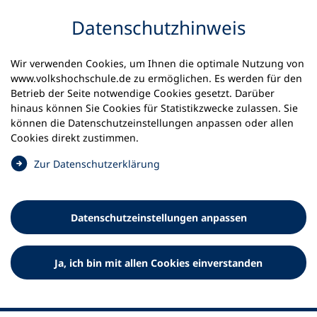
Inhalt anspringen
Datenschutz­hinweis
Wir verwenden Cookies, um Ihnen die optimale Nutzung von
www.volkshochschule.de zu ermöglichen. Es werden für den
Betrieb der Seite notwendige Cookies gesetzt. Darüber
hinaus können Sie Cookies für Statistikzwecke zulassen. Sie
Werkzeuge
können die Datenschutz­einstellungen anpassen oder allen
0
Merkliste
Cookies direkt zustimmen.
Deutscher Volkshochschul-Verband (DVV) e.V.
Fußzeile
(
Zur Datenschutz­erklärung
Ö
Standort Bonn
f
Königswinterer Straße 552 b
f
53227 Bonn
Datenschutz­einstellungen anpassen
n
Standort Berlin
e
Luisenstraße 45
t
Ja, ich bin mit allen Cookies einverstanden
10117 Berlin
i
n
e
i