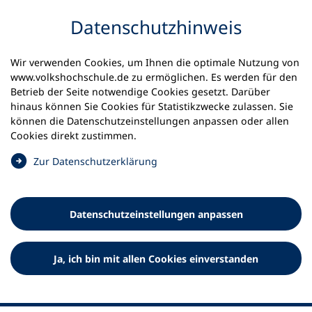
Inhalt anspringen
Datenschutz­hinweis
Wir verwenden Cookies, um Ihnen die optimale Nutzung von
www.volkshochschule.de zu ermöglichen. Es werden für den
Betrieb der Seite notwendige Cookies gesetzt. Darüber
hinaus können Sie Cookies für Statistikzwecke zulassen. Sie
Werkzeuge
können die Datenschutz­einstellungen anpassen oder allen
0
Merkliste
Cookies direkt zustimmen.
Deutscher Volkshochschul-Verband (DVV) e.V.
Fußzeile
(
Zur Datenschutz­erklärung
Ö
Standort Bonn
f
Königswinterer Straße 552 b
f
53227 Bonn
Datenschutz­einstellungen anpassen
n
Standort Berlin
e
Luisenstraße 45
t
Ja, ich bin mit allen Cookies einverstanden
10117 Berlin
i
n
e
i