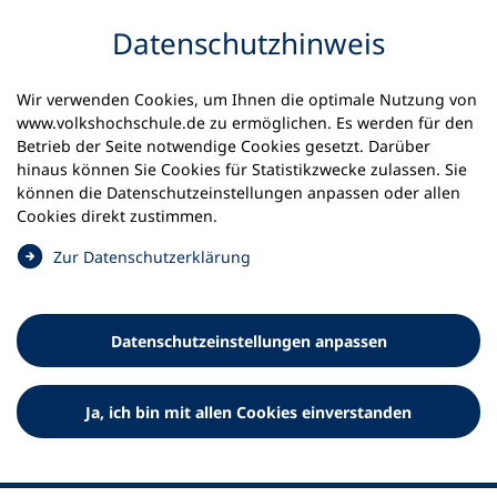
Inhalt anspringen
Datenschutz­hinweis
Wir verwenden Cookies, um Ihnen die optimale Nutzung von
www.volkshochschule.de zu ermöglichen. Es werden für den
Betrieb der Seite notwendige Cookies gesetzt. Darüber
hinaus können Sie Cookies für Statistikzwecke zulassen. Sie
Werkzeuge
können die Datenschutz­einstellungen anpassen oder allen
0
Merkliste
Cookies direkt zustimmen.
Deutscher Volkshochschul-Verband (DVV) e.V.
Fußzeile
(
Zur Datenschutz­erklärung
Ö
Standort Bonn
f
Königswinterer Straße 552 b
f
53227 Bonn
Datenschutz­einstellungen anpassen
n
Standort Berlin
e
Luisenstraße 45
t
Ja, ich bin mit allen Cookies einverstanden
10117 Berlin
i
n
e
i