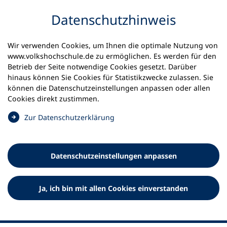
Inhalt anspringen
Datenschutz­hinweis
Wir verwenden Cookies, um Ihnen die optimale Nutzung von
www.volkshochschule.de zu ermöglichen. Es werden für den
Betrieb der Seite notwendige Cookies gesetzt. Darüber
hinaus können Sie Cookies für Statistikzwecke zulassen. Sie
Werkzeuge
können die Datenschutz­einstellungen anpassen oder allen
0
Merkliste
Cookies direkt zustimmen.
Deutscher Volkshochschul-Verband (DVV) e.V.
Fußzeile
(
Zur Datenschutz­erklärung
Ö
Standort Bonn
f
Königswinterer Straße 552 b
f
53227 Bonn
Datenschutz­einstellungen anpassen
n
Standort Berlin
e
Luisenstraße 45
t
Ja, ich bin mit allen Cookies einverstanden
10117 Berlin
i
n
e
i