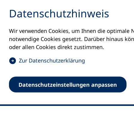
Inhalt anspringen
Datenschutz­hinweis
Wir verwenden Cookies, um Ihnen die optimale N
notwendige Cookies gesetzt. Darüber hinaus könn
oder allen Cookies direkt zustimmen.
(
Zur Datenschutz­erklärung
Ö
0
Merkliste
f
Datenschutz­einstellungen anpassen
Deutscher Volkshochschul-Verband (DV
f
Fußzeile
n
E-Mail-Adresse
Standort Bonn
e
Königswinterer Straße 552 b
t
53227 Bonn
i
n
Standort Berlin
e