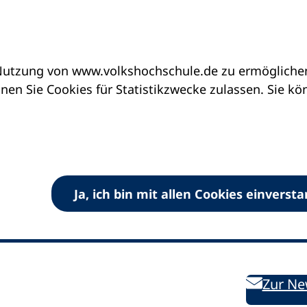
utzung von www.volkshochschule.de zu ermöglichen.
en Sie Cookies für Statistikzwecke zulassen. Sie k
Ja, ich bin mit allen Cookies einverst
V) e.V.
Kontakt
Bleiben 
E-Mail:
info
dvv-vhs
de
Weiterbild
des DVV
Ansprechpersonen
Zur Ne