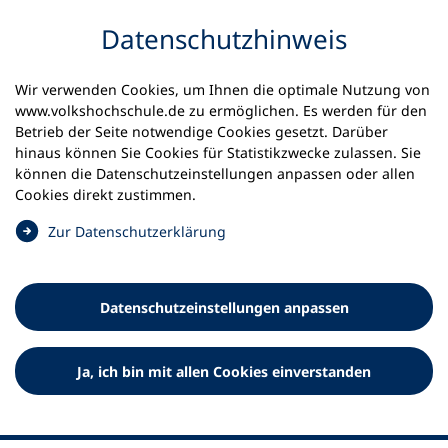
Inhalt anspringen
Datenschutz­hinweis
Wir verwenden Cookies, um Ihnen die optimale Nutzung von
www.volkshochschule.de zu ermöglichen. Es werden für den
Betrieb der Seite notwendige Cookies gesetzt. Darüber
hinaus können Sie Cookies für Statistikzwecke zulassen. Sie
Werkzeuge
können die Datenschutz­einstellungen anpassen oder allen
0
Merkliste
Cookies direkt zustimmen.
Deutscher Volkshochschul-Verband (DVV) e.V.
Fußzeile
(
Zur Datenschutz­erklärung
Ö
Standort Bonn
f
Königswinterer Straße 552 b
f
53227 Bonn
Datenschutz­einstellungen anpassen
n
Standort Berlin
e
Luisenstraße 45
t
Ja, ich bin mit allen Cookies einverstanden
10117 Berlin
i
n
e
i