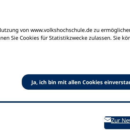
utzung von www.volkshochschule.de zu ermöglichen.
en Sie Cookies für Statistikzwecke zulassen. Sie k
Ja, ich bin mit allen Cookies einverst
V) e.V.
Kontakt
Bleiben 
E-Mail:
info
dvv-vhs
de
Weiterbild
des DVV
Ansprechpersonen
Zur Ne