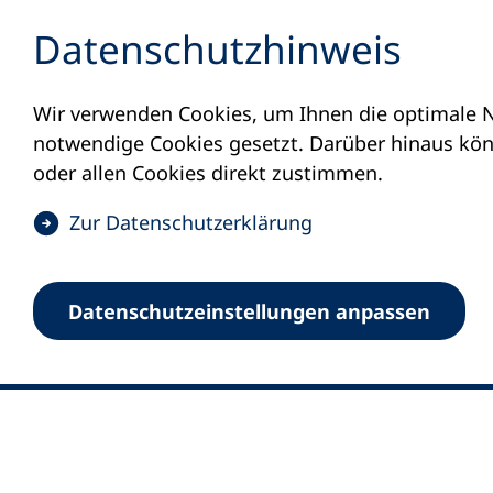
Inhalt anspringen
Datenschutz­hinweis
Wir verwenden Cookies, um Ihnen die optimale N
notwendige Cookies gesetzt. Darüber hinaus könn
oder allen Cookies direkt zustimmen.
(
Zur Datenschutz­erklärung
Ö
0
Merkliste
f
Datenschutz­einstellungen anpassen
Deutscher Volkshochschul-Verband (DV
f
Fußzeile
n
E-Mail-Adresse
Standort Bonn
e
Königswinterer Straße 552 b
t
53227 Bonn
i
n
Standort Berlin
e