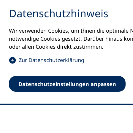
Inhalt anspringen
Datenschutz­hinweis
Wir verwenden Cookies, um Ihnen die optimale N
notwendige Cookies gesetzt. Darüber hinaus könn
oder allen Cookies direkt zustimmen.
(
Zur Datenschutz­erklärung
Ö
0
Merkliste
f
Datenschutz­einstellungen anpassen
Deutscher Volkshochschul-Verband (DV
f
Fußzeile
n
E-Mail-Adresse
Standort Bonn
e
Königswinterer Straße 552 b
t
53227 Bonn
i
n
Standort Berlin
e