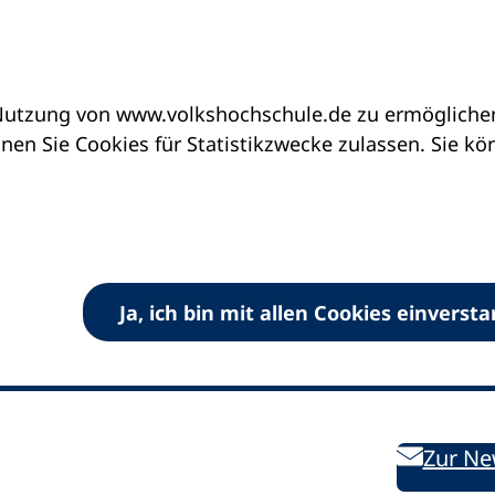
utzung von www.volkshochschule.de zu ermöglichen.
en Sie Cookies für Statistikzwecke zulassen. Sie k
Ja, ich bin mit allen Cookies einverst
V) e.V.
Kontakt
Bleiben 
E-Mail:
info
dvv-vhs
de
Weiterbild
des DVV
Ansprechpersonen
Zur Ne