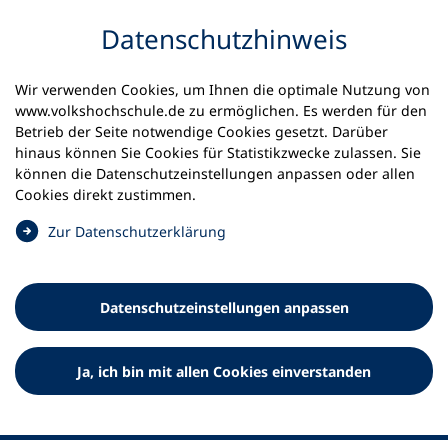
Inhalt anspringen
Datenschutz­hinweis
Wir verwenden Cookies, um Ihnen die optimale Nutzung von
www.volkshochschule.de zu ermöglichen. Es werden für den
Betrieb der Seite notwendige Cookies gesetzt. Darüber
hinaus können Sie Cookies für Statistikzwecke zulassen. Sie
Werkzeuge
können die Datenschutz­einstellungen anpassen oder allen
0
Merkliste
Cookies direkt zustimmen.
Deutscher Volkshochschul-Verband (DVV) e.V.
Fußzeile
(
Zur Datenschutz­erklärung
Ö
Standort Bonn
f
Königswinterer Straße 552 b
f
53227 Bonn
Datenschutz­einstellungen anpassen
n
Standort Berlin
e
Luisenstraße 45
t
Ja, ich bin mit allen Cookies einverstanden
10117 Berlin
i
n
e
i