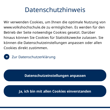
Inhalt anspringen
Datenschutz­hinweis
Wir verwenden Cookies, um Ihnen die optimale Nutzung von
www.volkshochschule.de zu ermöglichen. Es werden für den
Betrieb der Seite notwendige Cookies gesetzt. Darüber
hinaus können Sie Cookies für Statistikzwecke zulassen. Sie
Werkzeuge
können die Datenschutz­einstellungen anpassen oder allen
0
Merkliste
Cookies direkt zustimmen.
Deutscher Volkshochschul-Verband (DVV) e.V.
Fußzeile
(
Zur Datenschutz­erklärung
Ö
Standort Bonn
f
Königswinterer Straße 552 b
f
53227 Bonn
Datenschutz­einstellungen anpassen
n
Standort Berlin
e
Luisenstraße 45
t
Ja, ich bin mit allen Cookies einverstanden
10117 Berlin
i
n
e
i