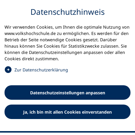
Inhalt anspringen
Datenschutz­hinweis
Wir verwenden Cookies, um Ihnen die optimale Nutzung von
www.volkshochschule.de zu ermöglichen. Es werden für den
Betrieb der Seite notwendige Cookies gesetzt. Darüber
hinaus können Sie Cookies für Statistikzwecke zulassen. Sie
Werkzeuge
können die Datenschutz­einstellungen anpassen oder allen
0
Merkliste
Cookies direkt zustimmen.
Deutscher Volkshochschul-Verband (DVV) e.V.
Fußzeile
(
Zur Datenschutz­erklärung
Ö
Standort Bonn
f
Königswinterer Straße 552 b
f
53227 Bonn
Datenschutz­einstellungen anpassen
n
Standort Berlin
e
Luisenstraße 45
t
Ja, ich bin mit allen Cookies einverstanden
10117 Berlin
i
n
e
i