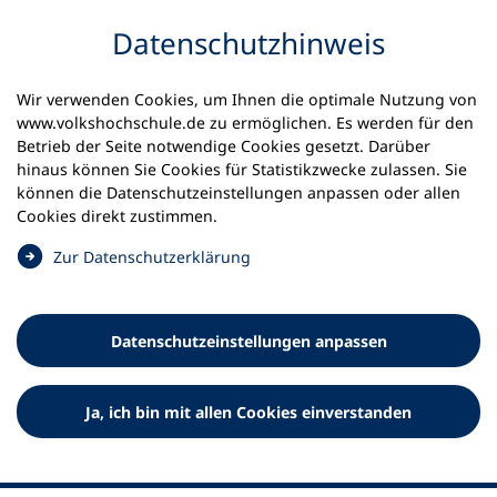
Inhalt anspringen
Datenschutz­hinweis
Wir verwenden Cookies, um Ihnen die optimale Nutzung von
www.volkshochschule.de zu ermöglichen. Es werden für den
Betrieb der Seite notwendige Cookies gesetzt. Darüber
hinaus können Sie Cookies für Statistikzwecke zulassen. Sie
Werkzeuge
können die Datenschutz­einstellungen anpassen oder allen
0
Merkliste
Cookies direkt zustimmen.
Deutscher Volkshochschul-Verband (DVV) e.V.
Fußzeile
(
Zur Datenschutz­erklärung
Ö
Standort Bonn
f
Königswinterer Straße 552 b
f
53227 Bonn
Datenschutz­einstellungen anpassen
n
Standort Berlin
e
Luisenstraße 45
t
Ja, ich bin mit allen Cookies einverstanden
10117 Berlin
i
n
e
i