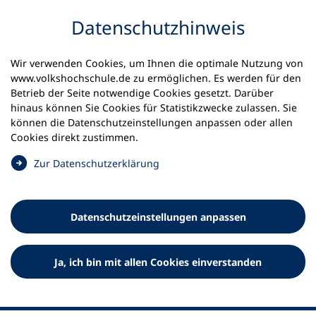
Inhalt anspringen
Datenschutz­hinweis
Wir verwenden Cookies, um Ihnen die optimale Nutzung von
www.volkshochschule.de zu ermöglichen. Es werden für den
Betrieb der Seite notwendige Cookies gesetzt. Darüber
hinaus können Sie Cookies für Statistikzwecke zulassen. Sie
Werkzeuge
können die Datenschutz­einstellungen anpassen oder allen
0
Merkliste
Cookies direkt zustimmen.
Deutscher Volkshochschul-Verband (DVV) e.V.
Fußzeile
(
Zur Datenschutz­erklärung
Ö
Standort Bonn
f
Königswinterer Straße 552 b
f
53227 Bonn
Datenschutz­einstellungen anpassen
n
Standort Berlin
e
Luisenstraße 45
t
Ja, ich bin mit allen Cookies einverstanden
10117 Berlin
i
n
e
i