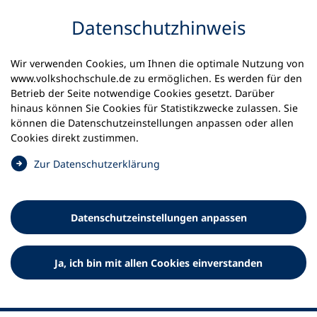
Inhalt anspringen
Datenschutz­hinweis
Wir verwenden Cookies, um Ihnen die optimale Nutzung von
www.volkshochschule.de zu ermöglichen. Es werden für den
Betrieb der Seite notwendige Cookies gesetzt. Darüber
hinaus können Sie Cookies für Statistikzwecke zulassen. Sie
Werkzeuge
können die Datenschutz­einstellungen anpassen oder allen
0
Merkliste
Cookies direkt zustimmen.
Deutscher Volkshochschul-Verband (DVV) e.V.
Fußzeile
(
Zur Datenschutz­erklärung
Ö
Standort Bonn
f
Königswinterer Straße 552 b
f
53227 Bonn
Datenschutz­einstellungen anpassen
n
Standort Berlin
e
Luisenstraße 45
t
Ja, ich bin mit allen Cookies einverstanden
10117 Berlin
i
n
e
i