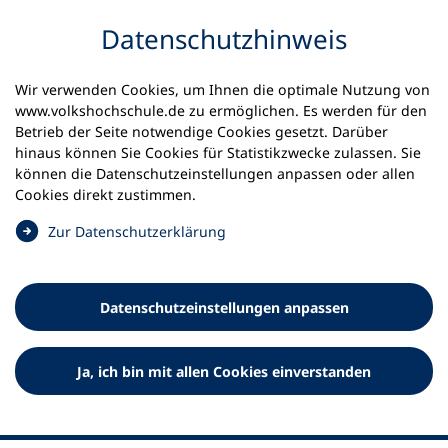
Inhalt anspringen
Datenschutz­hinweis
Wir verwenden Cookies, um Ihnen die optimale Nutzung von
www.volkshochschule.de zu ermöglichen. Es werden für den
Betrieb der Seite notwendige Cookies gesetzt. Darüber
hinaus können Sie Cookies für Statistikzwecke zulassen. Sie
Werkzeuge
können die Datenschutz­einstellungen anpassen oder allen
0
Merkliste
Cookies direkt zustimmen.
Deutscher Volkshochschul-Verband (DVV) e.V.
Fußzeile
(
Zur Datenschutz­erklärung
Ö
Standort Bonn
f
Königswinterer Straße 552 b
f
53227 Bonn
Datenschutz­einstellungen anpassen
n
Standort Berlin
e
Luisenstraße 45
t
Ja, ich bin mit allen Cookies einverstanden
10117 Berlin
i
n
e
i