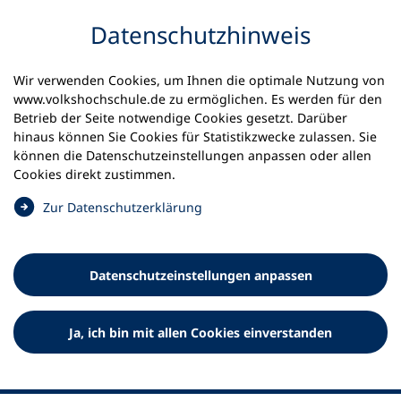
Inhalt anspringen
Datenschutz­hinweis
Wir verwenden Cookies, um Ihnen die optimale Nutzung von
www.volkshochschule.de zu ermöglichen. Es werden für den
Betrieb der Seite notwendige Cookies gesetzt. Darüber
hinaus können Sie Cookies für Statistikzwecke zulassen. Sie
Werkzeuge
können die Datenschutz­einstellungen anpassen oder allen
0
Merkliste
Cookies direkt zustimmen.
Deutscher Volkshochschul-Verband (DVV) e.V.
Fußzeile
(
Zur Datenschutz­erklärung
Ö
Standort Bonn
f
Königswinterer Straße 552 b
f
53227 Bonn
Datenschutz­einstellungen anpassen
n
Standort Berlin
e
Luisenstraße 45
t
Ja, ich bin mit allen Cookies einverstanden
10117 Berlin
i
n
e
i