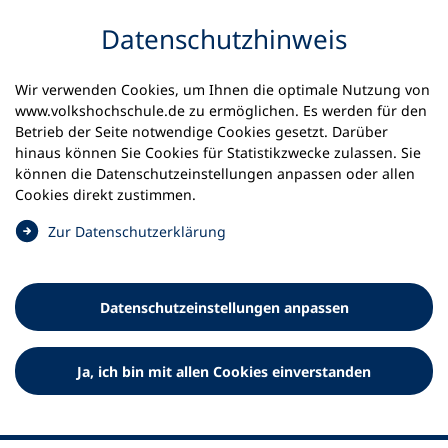
Inhalt anspringen
Datenschutz­hinweis
Wir verwenden Cookies, um Ihnen die optimale Nutzung von
www.volkshochschule.de zu ermöglichen. Es werden für den
Betrieb der Seite notwendige Cookies gesetzt. Darüber
hinaus können Sie Cookies für Statistikzwecke zulassen. Sie
Werkzeuge
können die Datenschutz­einstellungen anpassen oder allen
0
Merkliste
Cookies direkt zustimmen.
Deutscher Volkshochschul-Verband (DVV) e.V.
Fußzeile
(
Zur Datenschutz­erklärung
Ö
Standort Bonn
f
Königswinterer Straße 552 b
f
53227 Bonn
Datenschutz­einstellungen anpassen
n
Standort Berlin
e
Luisenstraße 45
t
Ja, ich bin mit allen Cookies einverstanden
10117 Berlin
i
n
e
i