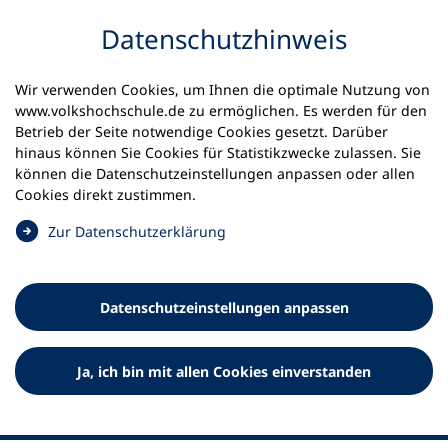
Inhalt anspringen
Datenschutz­hinweis
Wir verwenden Cookies, um Ihnen die optimale Nutzung von
www.volkshochschule.de zu ermöglichen. Es werden für den
Betrieb der Seite notwendige Cookies gesetzt. Darüber
hinaus können Sie Cookies für Statistikzwecke zulassen. Sie
Werkzeuge
können die Datenschutz­einstellungen anpassen oder allen
0
Merkliste
Cookies direkt zustimmen.
Deutscher Volkshochschul-Verband (DVV) e.V.
Fußzeile
(
Zur Datenschutz­erklärung
Ö
Standort Bonn
f
Königswinterer Straße 552 b
f
53227 Bonn
Datenschutz­einstellungen anpassen
n
Standort Berlin
e
Luisenstraße 45
t
Ja, ich bin mit allen Cookies einverstanden
10117 Berlin
i
n
e
i