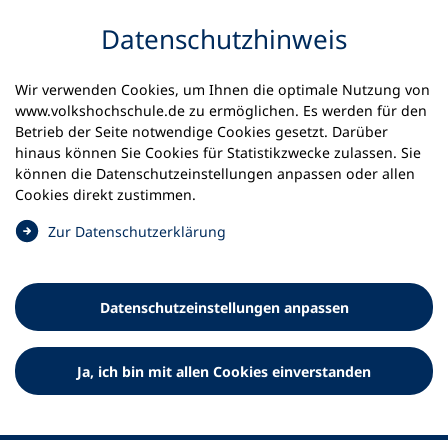
Inhalt anspringen
Datenschutz­hinweis
Wir verwenden Cookies, um Ihnen die optimale Nutzung von
www.volkshochschule.de zu ermöglichen. Es werden für den
Betrieb der Seite notwendige Cookies gesetzt. Darüber
hinaus können Sie Cookies für Statistikzwecke zulassen. Sie
Werkzeuge
können die Datenschutz­einstellungen anpassen oder allen
0
Merkliste
Cookies direkt zustimmen.
Deutscher Volkshochschul-Verband (DVV) e.V.
Fußzeile
(
Zur Datenschutz­erklärung
Ö
Standort Bonn
f
Königswinterer Straße 552 b
f
53227 Bonn
Datenschutz­einstellungen anpassen
n
Standort Berlin
e
Luisenstraße 45
t
Ja, ich bin mit allen Cookies einverstanden
10117 Berlin
i
n
e
i