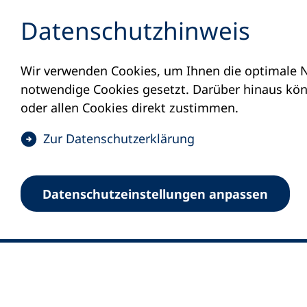
Inhalt anspringen
Datenschutz­hinweis
Wir verwenden Cookies, um Ihnen die optimale N
notwendige Cookies gesetzt. Darüber hinaus könn
oder allen Cookies direkt zustimmen.
(
Zur Datenschutz­erklärung
Ö
0
Merkliste
f
Datenschutz­einstellungen anpassen
Deutscher Volkshochschul-Verband (DV
f
Fußzeile
n
E-Mail-Adresse
Standort Bonn
e
Königswinterer Straße 552 b
t
53227 Bonn
i
n
Standort Berlin
e