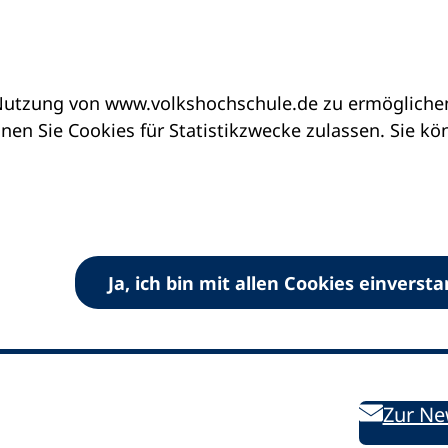
utzung von www.volkshochschule.de zu ermöglichen.
en Sie Cookies für Statistikzwecke zulassen. Sie k
Ja, ich bin mit allen Cookies einverst
V) e.V.
Kontakt
Bleiben 
E-Mail:
info
dvv-vhs
de
Weiterbild
des DVV
Ansprechpersonen
Zur Ne