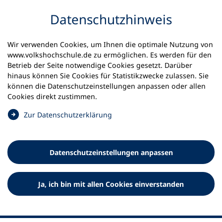
Inhalt anspringen
Datenschutz­hinweis
Wir verwenden Cookies, um Ihnen die optimale Nutzung von
www.volkshochschule.de zu ermöglichen. Es werden für den
Betrieb der Seite notwendige Cookies gesetzt. Darüber
hinaus können Sie Cookies für Statistikzwecke zulassen. Sie
Werkzeuge
können die Datenschutz­einstellungen anpassen oder allen
0
Merkliste
Cookies direkt zustimmen.
Deutscher Volkshochschul-Verband (DVV) e.V.
Fußzeile
(
Zur Datenschutz­erklärung
Ö
Standort Bonn
f
Königswinterer Straße 552 b
f
53227 Bonn
Datenschutz­einstellungen anpassen
n
Standort Berlin
e
Luisenstraße 45
t
Ja, ich bin mit allen Cookies einverstanden
10117 Berlin
i
n
e
i