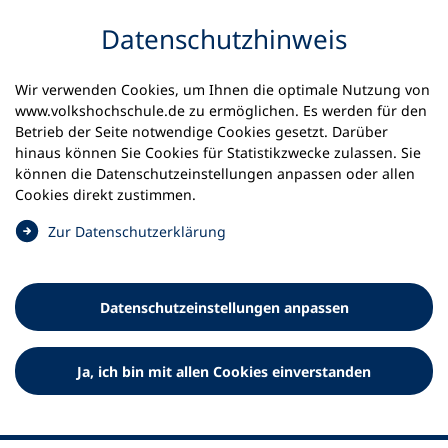
Inhalt anspringen
Datenschutz­hinweis
Wir verwenden Cookies, um Ihnen die optimale Nutzung von
www.volkshochschule.de zu ermöglichen. Es werden für den
Betrieb der Seite notwendige Cookies gesetzt. Darüber
hinaus können Sie Cookies für Statistikzwecke zulassen. Sie
Werkzeuge
können die Datenschutz­einstellungen anpassen oder allen
0
Merkliste
Cookies direkt zustimmen.
Deutscher Volkshochschul-Verband (DVV) e.V.
Fußzeile
(
Zur Datenschutz­erklärung
Ö
Standort Bonn
f
Königswinterer Straße 552 b
f
53227 Bonn
Datenschutz­einstellungen anpassen
n
Standort Berlin
e
Luisenstraße 45
t
Ja, ich bin mit allen Cookies einverstanden
10117 Berlin
i
n
e
i