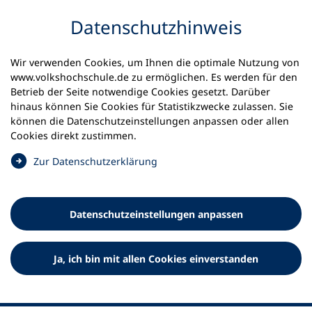
Inhalt anspringen
Datenschutz­hinweis
Wir verwenden Cookies, um Ihnen die optimale Nutzung von
www.volkshochschule.de zu ermöglichen. Es werden für den
Betrieb der Seite notwendige Cookies gesetzt. Darüber
hinaus können Sie Cookies für Statistikzwecke zulassen. Sie
Werkzeuge
können die Datenschutz­einstellungen anpassen oder allen
0
Merkliste
Cookies direkt zustimmen.
Deutscher Volkshochschul-Verband (DVV) e.V.
Fußzeile
(
Zur Datenschutz­erklärung
Ö
Standort Bonn
f
Königswinterer Straße 552 b
f
53227 Bonn
Datenschutz­einstellungen anpassen
n
Standort Berlin
e
Luisenstraße 45
t
Ja, ich bin mit allen Cookies einverstanden
10117 Berlin
i
n
e
i