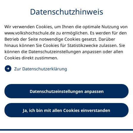
Inhalt anspringen
Datenschutz­hinweis
Wir verwenden Cookies, um Ihnen die optimale Nutzung von
www.volkshochschule.de zu ermöglichen. Es werden für den
Betrieb der Seite notwendige Cookies gesetzt. Darüber
hinaus können Sie Cookies für Statistikzwecke zulassen. Sie
Werkzeuge
können die Datenschutz­einstellungen anpassen oder allen
0
Merkliste
Cookies direkt zustimmen.
Deutscher Volkshochschul-Verband (DVV) e.V.
Fußzeile
(
Zur Datenschutz­erklärung
Ö
Standort Bonn
f
Königswinterer Straße 552 b
f
53227 Bonn
Datenschutz­einstellungen anpassen
n
Standort Berlin
e
Luisenstraße 45
t
Ja, ich bin mit allen Cookies einverstanden
10117 Berlin
i
n
e
i