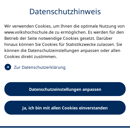
Inhalt anspringen
Datenschutz­hinweis
Wir verwenden Cookies, um Ihnen die optimale Nutzung von
www.volkshochschule.de zu ermöglichen. Es werden für den
Betrieb der Seite notwendige Cookies gesetzt. Darüber
hinaus können Sie Cookies für Statistikzwecke zulassen. Sie
Werkzeuge
können die Datenschutz­einstellungen anpassen oder allen
0
Merkliste
Cookies direkt zustimmen.
Deutscher Volkshochschul-Verband (DVV) e.V.
Fußzeile
(
Zur Datenschutz­erklärung
Ö
Standort Bonn
f
Königswinterer Straße 552 b
f
53227 Bonn
Datenschutz­einstellungen anpassen
n
Standort Berlin
e
Luisenstraße 45
t
Ja, ich bin mit allen Cookies einverstanden
10117 Berlin
i
n
e
i