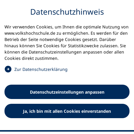
Inhalt anspringen
Datenschutz­hinweis
Wir verwenden Cookies, um Ihnen die optimale Nutzung von
www.volkshochschule.de zu ermöglichen. Es werden für den
Betrieb der Seite notwendige Cookies gesetzt. Darüber
hinaus können Sie Cookies für Statistikzwecke zulassen. Sie
Werkzeuge
können die Datenschutz­einstellungen anpassen oder allen
0
Merkliste
Cookies direkt zustimmen.
Deutscher Volkshochschul-Verband (DVV) e.V.
Fußzeile
(
Zur Datenschutz­erklärung
Ö
Standort Bonn
f
Königswinterer Straße 552 b
f
53227 Bonn
Datenschutz­einstellungen anpassen
n
Standort Berlin
e
Luisenstraße 45
t
Ja, ich bin mit allen Cookies einverstanden
10117 Berlin
i
n
e
i