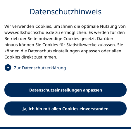
Inhalt anspringen
Datenschutz­hinweis
Wir verwenden Cookies, um Ihnen die optimale Nutzung von
www.volkshochschule.de zu ermöglichen. Es werden für den
Betrieb der Seite notwendige Cookies gesetzt. Darüber
hinaus können Sie Cookies für Statistikzwecke zulassen. Sie
Werkzeuge
können die Datenschutz­einstellungen anpassen oder allen
0
Merkliste
Cookies direkt zustimmen.
Deutscher Volkshochschul-Verband (DVV) e.V.
Fußzeile
(
Zur Datenschutz­erklärung
Ö
Standort Bonn
f
Königswinterer Straße 552 b
f
53227 Bonn
Datenschutz­einstellungen anpassen
n
Standort Berlin
e
Luisenstraße 45
t
Ja, ich bin mit allen Cookies einverstanden
10117 Berlin
i
n
e
i