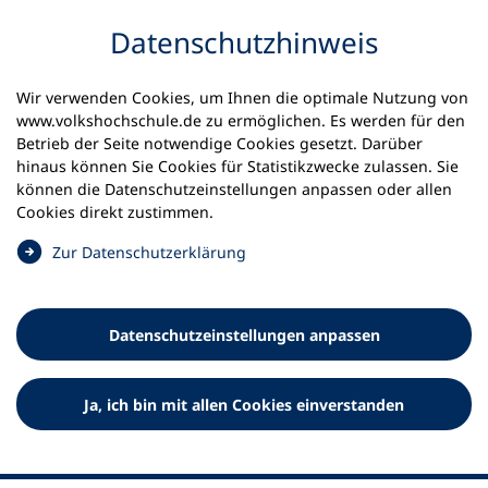
Inhalt anspringen
Datenschutz­hinweis
Wir verwenden Cookies, um Ihnen die optimale Nutzung von
www.volkshochschule.de zu ermöglichen. Es werden für den
Betrieb der Seite notwendige Cookies gesetzt. Darüber
hinaus können Sie Cookies für Statistikzwecke zulassen. Sie
Werkzeuge
können die Datenschutz­einstellungen anpassen oder allen
0
Merkliste
Cookies direkt zustimmen.
Deutscher Volkshochschul-Verband (DVV) e.V.
Fußzeile
(
Zur Datenschutz­erklärung
Ö
Standort Bonn
f
Königswinterer Straße 552 b
f
53227 Bonn
Datenschutz­einstellungen anpassen
n
Standort Berlin
e
Luisenstraße 45
t
Ja, ich bin mit allen Cookies einverstanden
10117 Berlin
i
n
e
i