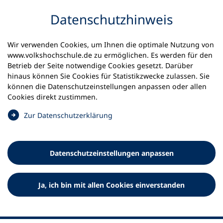
Inhalt anspringen
Datenschutz­hinweis
Wir verwenden Cookies, um Ihnen die optimale Nutzung von
www.volkshochschule.de zu ermöglichen. Es werden für den
Betrieb der Seite notwendige Cookies gesetzt. Darüber
hinaus können Sie Cookies für Statistikzwecke zulassen. Sie
Werkzeuge
können die Datenschutz­einstellungen anpassen oder allen
0
Merkliste
Cookies direkt zustimmen.
Deutscher Volkshochschul-Verband (DVV) e.V.
Fußzeile
(
Zur Datenschutz­erklärung
Ö
Standort Bonn
f
Königswinterer Straße 552 b
f
53227 Bonn
Datenschutz­einstellungen anpassen
n
Standort Berlin
e
Luisenstraße 45
t
Ja, ich bin mit allen Cookies einverstanden
10117 Berlin
i
n
e
i