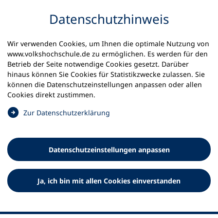
Inhalt anspringen
Datenschutz­hinweis
Wir verwenden Cookies, um Ihnen die optimale Nutzung von
www.volkshochschule.de zu ermöglichen. Es werden für den
Betrieb der Seite notwendige Cookies gesetzt. Darüber
hinaus können Sie Cookies für Statistikzwecke zulassen. Sie
Werkzeuge
können die Datenschutz­einstellungen anpassen oder allen
0
Merkliste
Cookies direkt zustimmen.
Deutscher Volkshochschul-Verband (DVV) e.V.
Fußzeile
(
Zur Datenschutz­erklärung
Ö
Standort Bonn
f
Königswinterer Straße 552 b
f
53227 Bonn
Datenschutz­einstellungen anpassen
n
Standort Berlin
e
Luisenstraße 45
t
Ja, ich bin mit allen Cookies einverstanden
10117 Berlin
i
n
e
i