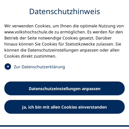
Inhalt anspringen
Datenschutz­hinweis
Wir verwenden Cookies, um Ihnen die optimale Nutzung von
www.volkshochschule.de zu ermöglichen. Es werden für den
Betrieb der Seite notwendige Cookies gesetzt. Darüber
hinaus können Sie Cookies für Statistikzwecke zulassen. Sie
Werkzeuge
können die Datenschutz­einstellungen anpassen oder allen
0
Merkliste
Cookies direkt zustimmen.
Deutscher Volkshochschul-Verband (DVV) e.V.
Fußzeile
(
Zur Datenschutz­erklärung
Ö
Standort Bonn
f
Königswinterer Straße 552 b
f
53227 Bonn
Datenschutz­einstellungen anpassen
n
Standort Berlin
e
Luisenstraße 45
t
Ja, ich bin mit allen Cookies einverstanden
10117 Berlin
i
n
e
i