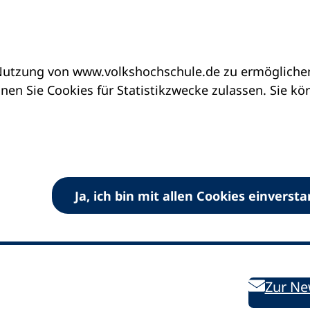
utzung von www.volkshochschule.de zu ermöglichen.
en Sie Cookies für Statistikzwecke zulassen. Sie k
Ja, ich bin mit allen Cookies einverst
V) e.V.
Kontakt
Bleiben 
E-Mail:
info
dvv-vhs
de
Weiterbild
des DVV
Ansprechpersonen
Zur Ne