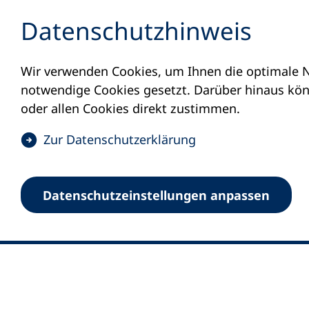
Inhalt anspringen
Datenschutz­hinweis
Wir verwenden Cookies, um Ihnen die optimale N
notwendige Cookies gesetzt. Darüber hinaus könn
oder allen Cookies direkt zustimmen.
(
Zur Datenschutz­erklärung
Ö
0
Merkliste
f
Datenschutz­einstellungen anpassen
Deutscher Volkshochschul-Verband (DV
f
Fußzeile
n
E-Mail-Adresse
Standort Bonn
e
Königswinterer Straße 552 b
t
53227 Bonn
i
n
Standort Berlin
e