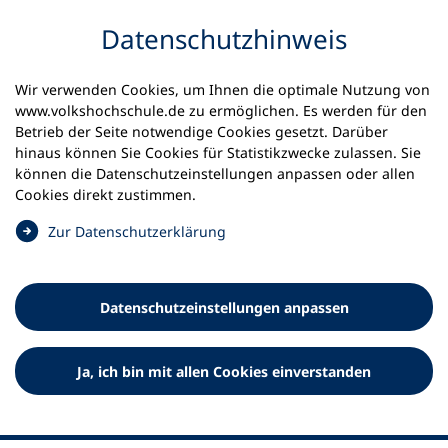
Inhalt anspringen
Datenschutz­hinweis
Wir verwenden Cookies, um Ihnen die optimale Nutzung von
www.volkshochschule.de zu ermöglichen. Es werden für den
Betrieb der Seite notwendige Cookies gesetzt. Darüber
hinaus können Sie Cookies für Statistikzwecke zulassen. Sie
Werkzeuge
können die Datenschutz­einstellungen anpassen oder allen
0
Merkliste
Cookies direkt zustimmen.
Deutscher Volkshochschul-Verband (DVV) e.V.
Fußzeile
(
Zur Datenschutz­erklärung
Ö
Standort Bonn
f
Königswinterer Straße 552 b
f
53227 Bonn
Datenschutz­einstellungen anpassen
n
Standort Berlin
e
Luisenstraße 45
t
Ja, ich bin mit allen Cookies einverstanden
10117 Berlin
i
n
e
i