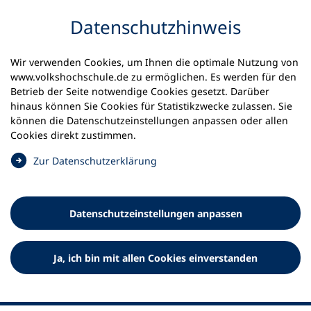
Inhalt anspringen
Datenschutz­hinweis
Wir verwenden Cookies, um Ihnen die optimale Nutzung von
www.volkshochschule.de zu ermöglichen. Es werden für den
Betrieb der Seite notwendige Cookies gesetzt. Darüber
hinaus können Sie Cookies für Statistikzwecke zulassen. Sie
Werkzeuge
können die Datenschutz­einstellungen anpassen oder allen
0
Merkliste
Cookies direkt zustimmen.
Deutscher Volkshochschul-Verband (DVV) e.V.
Fußzeile
(
Zur Datenschutz­erklärung
Ö
Standort Bonn
f
Königswinterer Straße 552 b
f
53227 Bonn
Datenschutz­einstellungen anpassen
n
Standort Berlin
e
Luisenstraße 45
t
Ja, ich bin mit allen Cookies einverstanden
10117 Berlin
i
n
e
i