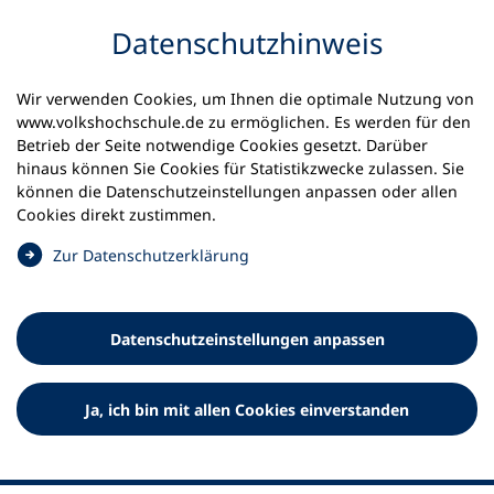
Inhalt anspringen
Datenschutz­hinweis
Wir verwenden Cookies, um Ihnen die optimale Nutzung von
www.volkshochschule.de zu ermöglichen. Es werden für den
Betrieb der Seite notwendige Cookies gesetzt. Darüber
hinaus können Sie Cookies für Statistikzwecke zulassen. Sie
Werkzeuge
können die Datenschutz­einstellungen anpassen oder allen
0
Merkliste
Cookies direkt zustimmen.
Deutscher Volkshochschul-Verband (DVV) e.V.
Fußzeile
(
Zur Datenschutz­erklärung
Ö
Standort Bonn
f
Königswinterer Straße 552 b
f
53227 Bonn
Datenschutz­einstellungen anpassen
n
Standort Berlin
e
Luisenstraße 45
t
Ja, ich bin mit allen Cookies einverstanden
10117 Berlin
i
n
e
i