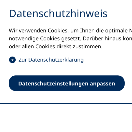
Inhalt anspringen
Datenschutz­hinweis
Wir verwenden Cookies, um Ihnen die optimale N
notwendige Cookies gesetzt. Darüber hinaus könn
oder allen Cookies direkt zustimmen.
(
Zur Datenschutz­erklärung
Ö
0
Merkliste
f
Datenschutz­einstellungen anpassen
Deutscher Volkshochschul-Verband (DV
f
Fußzeile
n
E-Mail-Adresse
Standort Bonn
e
Königswinterer Straße 552 b
t
53227 Bonn
i
n
Standort Berlin
e