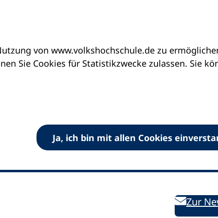
utzung von www.volkshochschule.de zu ermöglichen.
en Sie Cookies für Statistikzwecke zulassen. Sie k
Ja, ich bin mit allen Cookies einverst
V) e.V.
Kontakt
Bleiben 
E-Mail:
info
dvv-vhs
de
Weiterbild
des DVV
Ansprechpersonen
Zur Ne