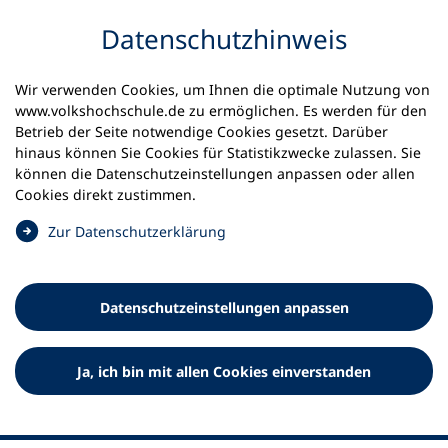
Inhalt anspringen
Datenschutz­hinweis
Wir verwenden Cookies, um Ihnen die optimale Nutzung von
www.volkshochschule.de zu ermöglichen. Es werden für den
Betrieb der Seite notwendige Cookies gesetzt. Darüber
hinaus können Sie Cookies für Statistikzwecke zulassen. Sie
Werkzeuge
können die Datenschutz­einstellungen anpassen oder allen
0
Merkliste
Cookies direkt zustimmen.
Deutscher Volkshochschul-Verband (DVV) e.V.
Fußzeile
(
Zur Datenschutz­erklärung
Ö
Standort Bonn
f
Königswinterer Straße 552 b
f
53227 Bonn
Datenschutz­einstellungen anpassen
n
Standort Berlin
e
Luisenstraße 45
t
Ja, ich bin mit allen Cookies einverstanden
10117 Berlin
i
n
e
i