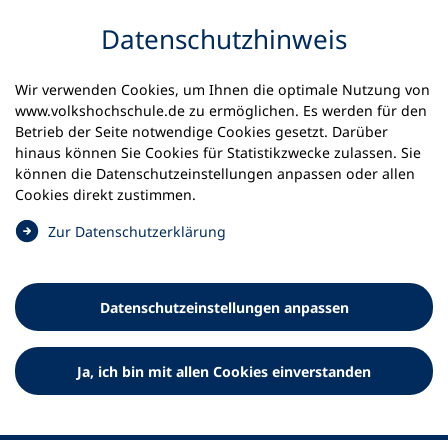
Inhalt anspringen
Datenschutz­hinweis
Wir verwenden Cookies, um Ihnen die optimale Nutzung von
www.volkshochschule.de zu ermöglichen. Es werden für den
Betrieb der Seite notwendige Cookies gesetzt. Darüber
hinaus können Sie Cookies für Statistikzwecke zulassen. Sie
Werkzeuge
können die Datenschutz­einstellungen anpassen oder allen
0
Merkliste
Cookies direkt zustimmen.
Deutscher Volkshochschul-Verband (DVV) e.V.
Fußzeile
(
Zur Datenschutz­erklärung
Ö
Standort Bonn
f
Königswinterer Straße 552 b
f
53227 Bonn
Datenschutz­einstellungen anpassen
n
Standort Berlin
e
Luisenstraße 45
t
Ja, ich bin mit allen Cookies einverstanden
10117 Berlin
i
n
e
i