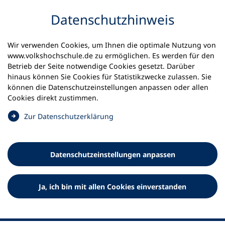
Inhalt anspringen
Datenschutz­hinweis
Wir verwenden Cookies, um Ihnen die optimale Nutzung von
www.volkshochschule.de zu ermöglichen. Es werden für den
Betrieb der Seite notwendige Cookies gesetzt. Darüber
hinaus können Sie Cookies für Statistikzwecke zulassen. Sie
Werkzeuge
können die Datenschutz­einstellungen anpassen oder allen
0
Merkliste
Cookies direkt zustimmen.
Deutscher Volkshochschul-Verband (DVV) e.V.
Fußzeile
(
Zur Datenschutz­erklärung
Ö
Standort Bonn
f
Königswinterer Straße 552 b
f
53227 Bonn
Datenschutz­einstellungen anpassen
n
Standort Berlin
e
Luisenstraße 45
t
Ja, ich bin mit allen Cookies einverstanden
10117 Berlin
i
n
e
i